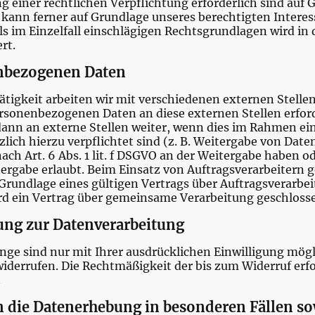
g einer rechtlichen Verpflichtung erforderlich sind auf Gr
nn ferner auf Grundlage unseres berechtigten Interesses 
ls im Einzelfall einschlägigen Rechtsgrundlagen wird in
ert.
nbezogenen Daten
igkeit arbeiten wir mit verschiedenen externen Stellen
rsonenbezogenen Daten an diese externen Stellen erford
nn an externe Stellen weiter, wenn dies im Rahmen ein
tzlich hierzu verpflichtet sind (z. B. Weitergabe von Da
nach Art. 6 Abs. 1 lit. f DSGVO an der Weitergabe haben 
ergabe erlaubt. Beim Einsatz von Auftragsverarbeitern
rundlage eines gültigen Vertrags über Auftragsverarbeit
d ein Vertrag über gemeinsame Verarbeitung geschloss
gung zur Datenverarbeitung
ge sind nur mit Ihrer ausdrücklichen Einwilligung mögli
t widerrufen. Die Rechtmäßigkeit der bis zum Widerruf er
.
 die Datenerhebung in besonderen Fällen s