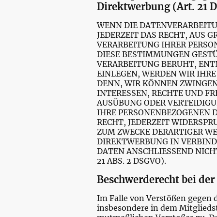
Direktwerbung (Art. 21
WENN DIE DATENVERARBEITUNG
JEDERZEIT DAS RECHT, AUS G
VERARBEITUNG IHRER PERSON
DIESE BESTIMMUNGEN GESTÜT
VERARBEITUNG BERUHT, ENT
EINLEGEN, WERDEN WIR IHR
DENN, WIR KÖNNEN ZWINGEN
INTERESSEN, RECHTE UND F
AUSÜBUNG ODER VERTEIDIGUN
IHRE PERSONENBEZOGENEN D
RECHT, JEDERZEIT WIDERSP
ZUM ZWECKE DERARTIGER WER
DIREKTWERBUNG IN VERBIND
DATEN ANSCHLIESSEND NICH
21 ABS. 2 DSGVO).
Beschwerderecht bei der
Im Falle von Verstößen gegen 
insbesondere in dem Mitgliedst