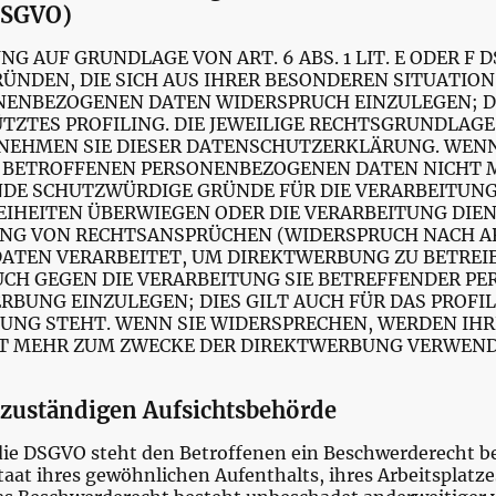
 DSGVO)
 AUF GRUNDLAGE VON ART. 6 ABS. 1 LIT. E ODER F 
RÜNDEN, DIE SICH AUS IHRER BESONDEREN SITUATION
ENBEZOGENEN DATEN WIDERSPRUCH EINZULEGEN; DIE
ZTES PROFILING. DIE JEWEILIGE RECHTSGRUNDLAGE,
NEHMEN SIE DIESER DATENSCHUTZERKLÄRUNG. WENN
E BETROFFENEN PERSONENBEZOGENEN DATEN NICHT M
DE SCHUTZWÜRDIGE GRÜNDE FÜR DIE VERARBEITUNG 
REIHEITEN ÜBERWIEGEN ODER DIE VERARBEITUNG DI
G VON RECHTSANSPRÜCHEN (WIDERSPRUCH NACH ART.
ATEN VERARBEITET, UM DIREKTWERBUNG ZU BETREIBE
RUCH GEGEN DIE VERARBEITUNG SIE BETREFFENDER 
BUNG EINZULEGEN; DIES GILT AUCH FÜR DAS PROFIL
UNG STEHT. WENN SIE WIDERSPRECHEN, WERDEN IH
T MEHR ZUM ZWECKE DER DIREKTWERBUNG VERWEND
 zuständigen Aufsichtsbehörde
die DSGVO steht den Betroffenen ein Beschwerderecht be
aat ihres gewöhnlichen Aufenthalts, ihres Arbeitsplatze