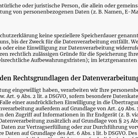
natürliche oder juristische Person, die allein oder gemei
itung von personenbezogenen Daten (z. B. Namen, E-Mai
chutzerklärung keine speziellere Speicherdauer genannt
s, bis der Zweck für die Datenverarbeitung entfällt. We
oder eine Einwilligung zur Datenverarbeitung widerruf
eren rechtlich zulässigen Gründe für die Speicherung I
elsrechtliche Aufbewahrungsfristen); im letztgenannten 
den Rechtsgrundlagen der Datenverarbeitung
itung eingewilligt haben, verarbeiten wir Ihre persone
zw. Art. 9 Abs. 2 lit. a DSGVO, sofern besondere Datenkate
Falle einer ausdrücklichen Einwilligung in die Übertra
enverarbeitung außerdem auf Grundlage von Art. 49 Abs. 1 
n den Zugriff auf Informationen in Ihr Endgerät (z. B. v
 Datenverarbeitung zusätzlich auf Grundlage von § 25 Abs
re Daten zur Vertragserfüllung oder zur Durchführung v
hre Daten auf Grundlage des Art. 6 Abs. 1 lit. b DSGVO. De