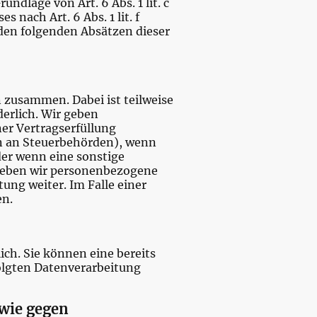
undlage von Art. 6 Abs. 1 lit. c
nach Art. 6 Abs. 1 lit. f
 den folgenden Absätzen dieser
 zusammen. Dabei ist teilweise
erlich. Wir geben
er Vertragserfüllung
ten an Steuerbehörden), wenn
oder wenn eine sonstige
 geben wir personenbezogene
ung weiter. Im Falle einer
en.
ch. Sie können eine bereits
folgten Datenverarbeitung
owie gegen